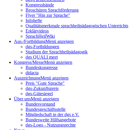
Kongressbände
Broschüren Sprachförderung
Flyer "Hin zur Sprache"
Infohefte
Qualitätsmerkmale sprachheilpädagogischen Unterrichts
Erklärvideos
SprachHeilWiki
Aus-/Fortbildung
Menü anzeigen
dgs-Fortbildungen
Studium der Sprachheilpädagogik
dgs QUALI meet
Kongress/Messe
Menü anzeigen
Bundeskongresse
didacta
Auszeichnung
Menü anzeigen
Preis "Gute Sprache"
dgs-Zukunftspreis
dgs-Gütesiegel
Über uns
Menü anzeigen
Bundesvorstand
Bundesgeschäftsstelle
Mitgliedschaft in der dgs e.V.
Bundesweite Hilfsangebote
dgs-Logo - Nutzungsrechte