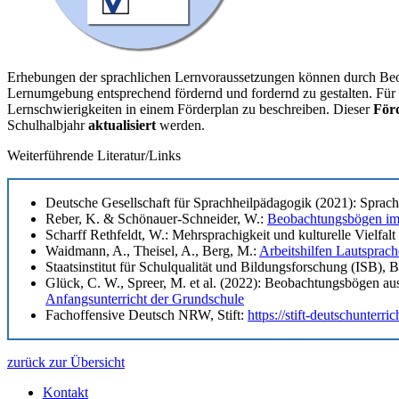
Erhebungen der sprachlichen Lernvoraussetzungen können durch Beoba
Lernumgebung entsprechend fördernd und fordernd zu gestalten. Für 
Lernschwierigkeiten in einem Förderplan zu beschreiben. Dieser
För
Schulhalbjahr
aktualisiert
werden.
Weiterführende Literatur/Links
Deutsche Gesellschaft für Sprachheilpädagogik (2021): Sprach
Reber, K. & Schönauer-Schneider, W.:
Beobachtungsbögen im
Scharff Rethfeldt, W.: Mehrsprachigkeit und kulturelle Vielf
Waidmann, A., Theisel, A., Berg, M.:
Arbeitshilfen Lautsprach
Staatsinstitut für Schulqualität und Bildungsforschung (ISB), 
Glück, C. W., Spreer, M. et al. (2022): Beobachtungsbögen aus
Anfangsunterricht der Grundschule
Fachoffensive Deutsch NRW, Stift:
https://stift-deutschunterric
zurück zur Übersicht
Kontakt