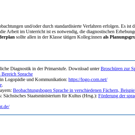
chtungen und/oder durch standardisierte Verfahren erfolgen. Es ist d
die Arbeit im Unterricht ist es notwendig, die diagnostischen Erhebu
derplan
sollte allen in der Klasse tätigen Kolleg:innen
als Planungsgr
liche Diagnostik in der Primarstufe. Download unter
Broschüren zur Sp
 Bereich Sprache
alt in Logopädie und Kommunikation:
https://logo-com.net/
e
.
Bayern:
Beobachtungsbogen Sprache in verschiedenen Fächern, Beispie
: Sächsisches Staatsministerium für Kultus (Hrsg.):
Förderung der spr
ht.de/