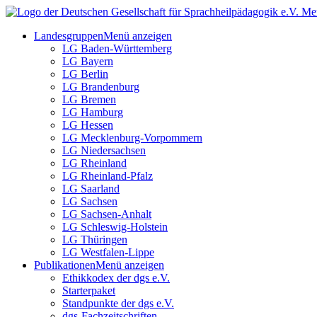
Me
Landesgruppen
Menü anzeigen
LG Baden-Württemberg
LG Bayern
LG Berlin
LG Brandenburg
LG Bremen
LG Hamburg
LG Hessen
LG Mecklenburg-Vorpommern
LG Niedersachsen
LG Rheinland
LG Rheinland-Pfalz
LG Saarland
LG Sachsen
LG Sachsen-Anhalt
LG Schleswig-Holstein
LG Thüringen
LG Westfalen-Lippe
Publikationen
Menü anzeigen
Ethikkodex der dgs e.V.
Starterpaket
Standpunkte der dgs e.V.
dgs-Fachzeitschriften