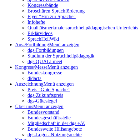
Kongressbände
Broschüren Sprachförderung
Flyer "Hin zur Sprache"
Infohefte
Qualitätsmerkmale sprachheilpädagogischen Unterrichts
Erklärvideos
SprachHeilWiki
Aus-/Fortbildung
Menü anzeigen
dgs-Fortbildungen
Studium der Sprachheilpädagogik
dgs QUALI meet
Kongress/Messe
Menü anzeigen
Bundeskongresse
didacta
Auszeichnung
Menü anzeigen
Preis "Gute Sprache"
dgs-Zukunftspreis
dgs-Gütesiegel
Über uns
Menü anzeigen
Bundesvorstand
Bundesgeschäftsstelle
Mitgliedschaft in der dgs e.V.
Bundesweite Hilfsangebote
dgs-Logo - Nutzungsrechte