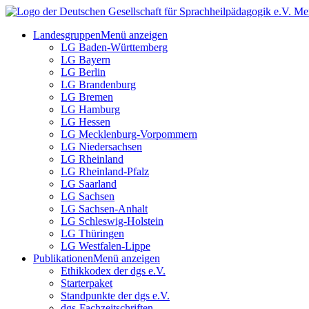
Me
Landesgruppen
Menü anzeigen
LG Baden-Württemberg
LG Bayern
LG Berlin
LG Brandenburg
LG Bremen
LG Hamburg
LG Hessen
LG Mecklenburg-Vorpommern
LG Niedersachsen
LG Rheinland
LG Rheinland-Pfalz
LG Saarland
LG Sachsen
LG Sachsen-Anhalt
LG Schleswig-Holstein
LG Thüringen
LG Westfalen-Lippe
Publikationen
Menü anzeigen
Ethikkodex der dgs e.V.
Starterpaket
Standpunkte der dgs e.V.
dgs-Fachzeitschriften