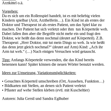
Arztkittel o.ä.
Vorgehen:
Da es sich um ein Rollenspiel handelt, ist es mit beliebig vielen
Kindern spielbar (Arzt, Arzthelferin…). Ein Kind ist als erstes der
Doktor und Therapeut ist als erstes Patient, um das Spiel klar zu
machen. Der Patient hat sich verletzt oder ihm tun Körperteile weh.
Dabei fallen ihm aber die Begriffe nicht mehr ein und fragt den
Doktor, wie heißt das denn nochmal (deutet auf Körperteil). Z.B.
Therapeut: „Herr Doktor, mir tut mein Dings so weh. Ja wie heißt
das denn jetzt gleich nochmal?“ (deutet auf Arm) Kind: „Ach ihr
Arm tut weh.“ (…) Nach einigen Versuchen wird getauscht.
Tipp:
Anfangs Körperteile verwenden, die das Kind bereits
benennen kann! Später können die neuen Wörter benutzt werden.
Ideen zur Umsetzung, Variationsmöglichkeiten:
• Gesuchtes Körperteil umschreiben (Ort, Aussehen, Funktion…)
• Bildkarten mit Stellen, an denen sich Patient verletzt
• Pflaster auf wehe Stellen kleben (evtl. mit Kuscheltier)
Autoren: Julia Gerstl und Sandra Eglhuber