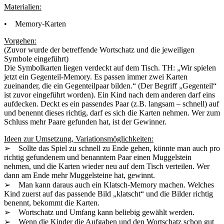
Materialien:
• Memory-Karten
Vorgehen:
(Zuvor wurde der betreffende Wortschatz und die jeweiligen
Symbole eingeführt)
Die Symbolkarten liegen verdeckt auf dem Tisch. TH: „Wir spielen
jetzt ein Gegenteil-Memory. Es passen immer zwei Karten
zueinander, die ein Gegenteilpaar bilden.“ (Der Begriff „Gegenteil“
ist zuvor eingeführt worden). Ein Kind nach dem anderen darf eins
aufdecken. Deckt es ein passendes Paar (z.B. langsam – schnell) auf
und benennt dieses richtig, darf es sich die Karten nehmen. Wer zum
Schluss mehr Paare gefunden hat, ist der Gewinner.
Ideen zur Umsetzung, Variationsmöglichkeiten:
➢ Sollte das Spiel zu schnell zu Ende gehen, könnte man auch pro
richtig gefundenem und benanntem Paar einen Muggelstein
nehmen, und die Karten wieder neu auf dem Tisch verteilen. Wer
dann am Ende mehr Muggelsteine hat, gewinnt.
➢ Man kann daraus auch ein Klatsch-Memory machen. Welches
Kind zuerst auf das passende Bild „klatscht“ und die Bilder richtig
benennt, bekommt die Karten.
➢ Wortschatz und Umfang kann beliebig gewählt werden.
➢ Wenn die Kinder die Aufgaben und den Wortschatz schon gut