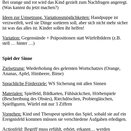
Bei orange und rot wird das Kind gezielt zum Nachfragen angeregt.
(Was kannst du jetzt machen?)
Ideen zur Umsetzung, Variationsmöglichkeiten:
Handpuppe ist
verzweifelt, weil sie Dinge sortieren soll, aber sich nicht mehr sicher
ist was das alles ist. Kinder sollen ihr helfen!
Variation:
Gegenstände + Präpositionen statt Würfelbildern (z.B.
stell … hinter …)
Spiel der Sinne
Zielsetzung:
Wiederholung des gelernten Wortschatzes (Orange,
Ananas, Apfel, Himbeere, Birne)
Sprachliche Förderziele:
WS Sicherung mit allen Sinnen
Materialen:
Spielfeld, Bildkarten, Fühlsäckchen, Hörbeispiele
(Beschreibung des Obstes), Riechdöschen, Probiergläschen,
Spielfiguren, Würfel mit nur 3 Ziffern
Vorgehen:
Kind und Therapeut spielen das Spiel, sobald sie auf ein
Ereignisfeld kommen müssen sie verschiedene Aufgaben erledigen.
Actionfeld: Begriff muss erfühlt, erhört, erkannt… werden