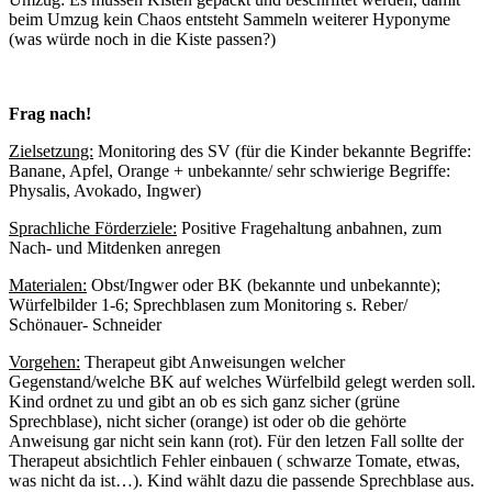
beim Umzug kein Chaos entsteht Sammeln weiterer Hyponyme
(was würde noch in die Kiste passen?)
Frag nach!
Zielsetzung:
Monitoring des SV (für die Kinder bekannte Begriffe:
Banane, Apfel, Orange + unbekannte/ sehr schwierige Begriffe:
Physalis, Avokado, Ingwer)
Sprachliche Förderziele:
Positive Fragehaltung anbahnen, zum
Nach- und Mitdenken anregen
Materialen:
Obst/Ingwer oder BK (bekannte und unbekannte);
Würfelbilder 1-6; Sprechblasen zum Monitoring s. Reber/
Schönauer- Schneider
Vorgehen:
Therapeut gibt Anweisungen welcher
Gegenstand/welche BK auf welches Würfelbild gelegt werden soll.
Kind ordnet zu und gibt an ob es sich ganz sicher (grüne
Sprechblase), nicht sicher (orange) ist oder ob die gehörte
Anweisung gar nicht sein kann (rot). Für den letzen Fall sollte der
Therapeut absichtlich Fehler einbauen ( schwarze Tomate, etwas,
was nicht da ist…). Kind wählt dazu die passende Sprechblase aus.