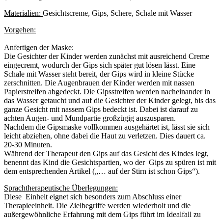
Materialien:
Gesichtscreme, Gips, Schere, Schale mit Wasser
Vorgehen:
Anfertigen der Maske:
Die Gesichter der Kinder werden zunächst mit ausreichend Creme
eingecremt, wodurch der Gips sich später gut lösen lässt. Eine
Schale mit Wasser steht bereit, der Gips wird in kleine Stücke
zerschnitten. Die Augenbrauen der Kinder werden mit nassen
Papierstreifen abgedeckt. Die Gipsstreifen werden nacheinander in
das Wasser getaucht und auf die Gesichter der Kinder gelegt, bis das
ganze Gesicht mit nassem Gips bedeckt ist. Dabei ist darauf zu
achten Augen- und Mundpartie großzügig auszusparen.
Nachdem die Gipsmaske vollkommen ausgehärtet ist, lässt sie sich
leicht abziehen, ohne dabei die Haut zu verletzen. Dies dauert ca.
20-30 Minuten.
Während der Therapeut den Gips auf das Gesicht des Kindes legt,
benennt das Kind die Gesichtspartien, wo der Gips zu spüren ist mit
dem entsprechenden Artikel („… auf der Stirn ist schon Gips“).
Sprachtherapeutische Überlegungen:
Diese Einheit eignet sich besonders zum Abschluss einer
Therapieeinheit. Die Zielbegriffe werden wiederholt und die
außergewöhnliche Erfahrung mit dem Gips führt im Idealfall zu