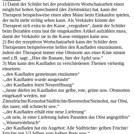
1) Damit der Schüler bei der produktiven Wortschatzarbeit einen
möglichst hohen Sprechanteil (der Zielstruktur) hat, kann der
Therapeut beispielsweise einen alten Mann beim Einkaufen spielen,
der nicht mehr richtig sehen kann. Als Verkäufer könnte der
Therapeut sich extra in der Kasse ,,vergraben“, damit der Schüler
beim Bezahlen extra laut die eingekauften Artikel aufzählen muss,
damit der Verkäufer sie in die Kasse eintippen kann usw.
2) Bei der rezeptiven Wortschatzarbeit kann der Schüler dem
Therapeuten beispielsweise helfen den Kaufladen einzuräumen,
indem der Therapeut immer eine Obstsorte aus einer Kiste nimmt
und z.B. sagt: ,,Hier die Banane, hier der Apfel usw.“
3) Man kann den Kaufladen zu verschiedenen Themen vielseitig
einsetzen:
-,,den Kaufladen gemeinsam einräumen“
-,,der Kaufladen wurde ausgeraubt“
-,,der Kaufladen feiert Neueröffnung“
-,,heute dürfen im Kaufladen nur gelbe, rote, grüne usw. Obstsorten
eingekauft werden, nur
Zitrusfrüchte/Kernobst/Südfrüchte/Beerenobst/Steinobst, nur Obst,
das sauer, süß schmeckt usw.“
-,,der Kaufladen erhält eine neue Lieferung“
-,,oh nein, in einer Lieferung haben Parasiten das Obst angegriffen“
-,,Wasserrohrbruch“
-,,der Kaufladen hat ein Angebot: Alle Südfrüchte/ gelben Früchte/
Früchte mit 2/3 Silben zum halben Preis usw.“