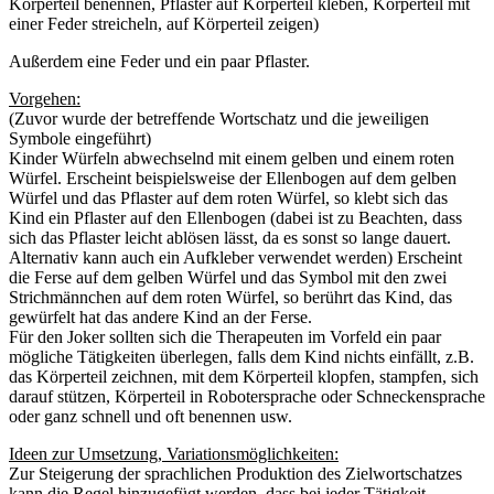
Körperteil benennen, Pflaster auf Körperteil kleben, Körperteil mit
einer Feder streicheln, auf Körperteil zeigen)
Außerdem eine Feder und ein paar Pflaster.
Vorgehen:
(Zuvor wurde der betreffende Wortschatz und die jeweiligen
Symbole eingeführt)
Kinder Würfeln abwechselnd mit einem gelben und einem roten
Würfel. Erscheint beispielsweise der Ellenbogen auf dem gelben
Würfel und das Pflaster auf dem roten Würfel, so klebt sich das
Kind ein Pflaster auf den Ellenbogen (dabei ist zu Beachten, dass
sich das Pflaster leicht ablösen lässt, da es sonst so lange dauert.
Alternativ kann auch ein Aufkleber verwendet werden) Erscheint
die Ferse auf dem gelben Würfel und das Symbol mit den zwei
Strichmännchen auf dem roten Würfel, so berührt das Kind, das
gewürfelt hat das andere Kind an der Ferse.
Für den Joker sollten sich die Therapeuten im Vorfeld ein paar
mögliche Tätigkeiten überlegen, falls dem Kind nichts einfällt, z.B.
das Körperteil zeichnen, mit dem Körperteil klopfen, stampfen, sich
darauf stützen, Körperteil in Robotersprache oder Schneckensprache
oder ganz schnell und oft benennen usw.
Ideen zur Umsetzung, Variationsmöglichkeiten:
Zur Steigerung der sprachlichen Produktion des Zielwortschatzes
kann die Regel hinzugefügt werden, dass bei jeder Tätigkeit