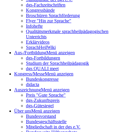
dgs-Fachzeitschriften
Kongressbände
Broschüren Sprachförderung
Flyer "Hin zur Sprache"
Infohefte
Qualitätsmerkmale sprachheilpädagogischen
Unterrichts
Erklärvideos
SprachHeilWiki
Aus-/Fortbildung
Menü anzeigen
dgs-Fortbildungen
Studium der Sprachheilpädagogik
dgs QUALI meet
Kongress/Messe
Menü anzeigen
Bundeskongresse
didacta
Auszeichnung
Menü anzeigen
Preis "Gute Sprache"
dgs-Zukunftspreis
dgs-Gütesiegel
Über uns
Menü anzeigen
Bundesvorstand
Bundesgeschäftsstelle
Mitgliedschaft in der dgs e.V.