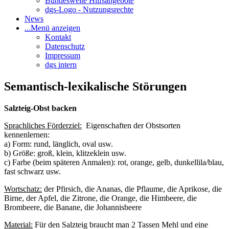
Bundesweite Hilfsangebote
dgs-Logo - Nutzungsrechte
News
...
Menü anzeigen
Kontakt
Datenschutz
Impressum
dgs intern
Semantisch-lexikalische Störungen
Salzteig-Obst backen
Sprachliches Förderziel:
Eigenschaften der Obstsorten
kennenlernen:
a) Form: rund, länglich, oval usw.
b) Größe: groß, klein, klitzeklein usw.
c) Farbe (beim späteren Anmalen): rot, orange, gelb, dunkellila/blau,
fast schwarz usw.
Wortschatz:
der Pfirsich, die Ananas, die Pflaume, die Aprikose, die
Birne, der Apfel, die Zitrone, die Orange, die Himbeere, die
Brombeere, die Banane, die Johannisbeere
Material:
Für den Salzteig braucht man 2 Tassen Mehl und eine