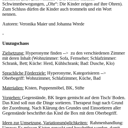
Schwimmbewegungen, „Ohr“: Die Kinder zeigen auf ihre Ohren).
Zum Schluss dürfen die Kinder auch trommeln und ein Wort
nennen.
Autoren: Veronika Maier und Johanna Wrede
-
Umzugschaos
Zielsetzung:
Hyperonyme finden --> zu den verschiedenen Zimmer
mit deren Inhalt (Wohnzimmer: Sofa, Fernseher; Schlafzimmer:
Schrank, Bett; Küche: Herd, Kühlschrank; Bad: Dusche, Klo)
Sprachliche Förderziele:
Hyperonyme, Kategorisieren -->
Oberbegriff: Wohnzimmer, Schlafzimmer, Küche, Bad
Materialien:
Kisten, Puppenmöbel, BK, Stifte
Vorgehen:
Gegenstände, BK liegen gemischt auf dem Tisch/ Boden.
Das Kind soll nun die Dinge sortieren. Therapeut fragt nach Grund
der Zuordnung. Nach Klärung des Grundes und Einsortieren aller
Gegenstände beschriftet das Kind die Box mit dem Oberbegriff.
Ideen zur Umsetzung, Variationsmöglichkeiten:
Rahmenhandlung:
Umzug: Es müssen Kisten gepackt und beschriftet werden, damit