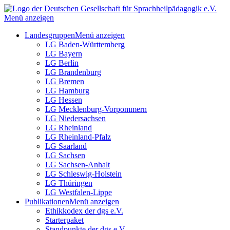
Menü anzeigen
Landesgruppen
Menü anzeigen
LG Baden-Württemberg
LG Bayern
LG Berlin
LG Brandenburg
LG Bremen
LG Hamburg
LG Hessen
LG Mecklenburg-Vorpommern
LG Niedersachsen
LG Rheinland
LG Rheinland-Pfalz
LG Saarland
LG Sachsen
LG Sachsen-Anhalt
LG Schleswig-Holstein
LG Thüringen
LG Westfalen-Lippe
Publikationen
Menü anzeigen
Ethikkodex der dgs e.V.
Starterpaket
Standpunkte der dgs e.V.