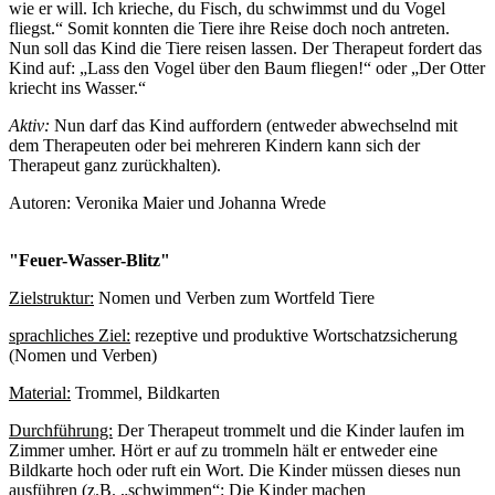
wie er will. Ich krieche, du Fisch, du schwimmst und du Vogel
fliegst.“ Somit konnten die Tiere ihre Reise doch noch antreten.
Nun soll das Kind die Tiere reisen lassen. Der Therapeut fordert das
Kind auf: „Lass den Vogel über den Baum fliegen!“ oder „Der Otter
kriecht ins Wasser.“
Aktiv:
Nun darf das Kind auffordern (entweder abwechselnd mit
dem Therapeuten oder bei mehreren Kindern kann sich der
Therapeut ganz zurückhalten).
Autoren: Veronika Maier und Johanna Wrede
"Feuer-Wasser-Blitz"
Zielstruktur:
Nomen und Verben zum Wortfeld Tiere
sprachliches Ziel:
rezeptive und produktive Wortschatzsicherung
(Nomen und Verben)
Material:
Trommel, Bildkarten
Durchführung:
Der Therapeut trommelt und die Kinder laufen im
Zimmer umher. Hört er auf zu trommeln hält er entweder eine
Bildkarte hoch oder ruft ein Wort. Die Kinder müssen dieses nun
ausführen (z.B. „schwimmen“: Die Kinder machen